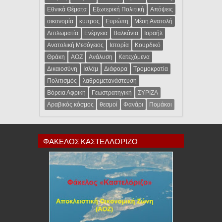
Εθνικά Θέματα
Εξωτερική Πολιτική
Απόψεις
οικονομία
κυπρος
Ευρώπη
Μέση Ανατολή
Διπλωματία
Ενέργεια
Βαλκάνια
Ισραήλ
Ανατολική Μεσόγειος
Ιστορία
Κουρδικό
Θράκη
ΑΟΖ
Ανάλυση
Κατεχόμενα
Δικαιοσύνη
Ισλάμ
Διάφορα
Τρομοκρατία
Πολιτισμός
λαθρομετανάστευση
Βόρεια Αφρική
Γεωστρατηγική
ΣΥΡΙΖΑ
Αραβικός κόσμος
θεσμοί
Φανάρι
Πομάκοι
ΦΑΚΕΛΟΣ ΚΑΣΤΕΛΛΟΡΙΖΟ