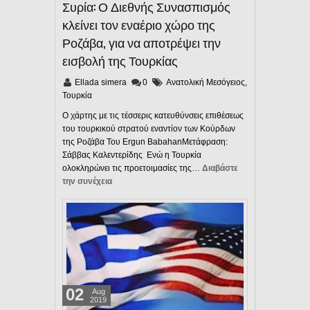
Συρία: Ο Διεθνής Συνασπισμός
κλείνει τον εναέριο χώρο της
Ροζάβα, για να αποτρέψει την
εισβολή της Τουρκίας
Ellada simera
0
Ανατολική Μεσόγειος
,
Τουρκία
Ο χάρτης με τις τέσσερις κατευθύνσεις επιθέσεως
του τουρκικού στρατού εναντίον των Κούρδων
της Ροζάβα Του Ergun BabahanΜετάφραση:
Σάββας Καλεντερίδης Ενώ η Τουρκία
ολοκληρώνει τις προετοιμασίες της…
Διαβάστε
την συνέχεια
02
Aug
2019