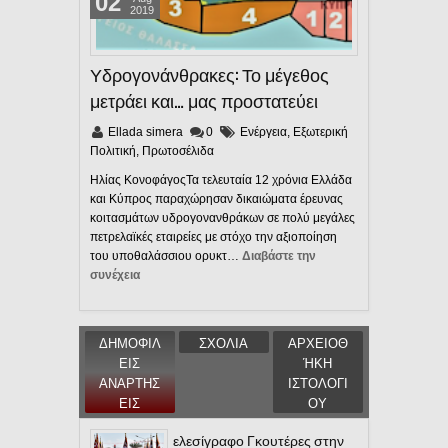
02
2019
Υδρογονάνθρακες: Το μέγεθος
μετράει και… μας προστατεύει
Ellada simera
0
Ενέργεια
,
Εξωτερική
Πολιτική
,
Πρωτοσέλιδα
Ηλίας ΚονοφάγοςΤα τελευταία 12 χρόνια Ελλάδα
και Κύπρος παραχώρησαν δικαιώματα έρευνας
κοιτασμάτων υδρογονανθράκων σε πολύ μεγάλες
πετρελαϊκές εταιρείες με στόχο την αξιοποίηση
του υποθαλάσσιου ορυκτ…
Διαβάστε την
συνέχεια
ΔΗΜΟΦΙΛ
ΣΧΟΛΙΑ
ΑΡΧΕΙΟΘ
ΕΙΣ
ΉΚΗ
ΑΝΑΡΤΗΣ
ΙΣΤΟΛΟΓΙ
ΕΙΣ
ΟΥ
ελεσίγραφο Γκουτέρες στην