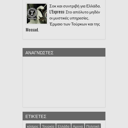
Σοκ και συντριβή για Ελλάδα.
L’Express: Στο απόλυτο μηδέν
οι μυστικές υπηρεσίες.
Έρμαιο των Τούρκων και της
Mossad.
ΑΝΑΓΝΏΣΤΕΣ
ΕΤΙΚΈΤΕΣ
κόσμος
Τουρκία
Ελλάδα
Αμυνα
Πολιτική