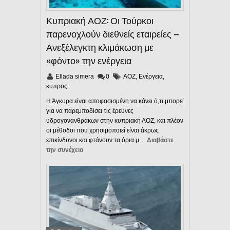
Κυπριακή ΑΟΖ: Οι Τούρκοι
παρενοχλούν διεθνείς εταιρείες –
Ανεξέλεγκτη κλιμάκωση με
«φόντο» την ενέργεια
Ellada simera
0
ΑΟΖ
,
Ενέργεια
,
κυπρος
Η Άγκυρα είναι αποφασισμένη να κάνει ό,τι μπορεί
για να παρεμποδίσει τις έρευνες
υδρογονανθράκων στην κυπριακή ΑΟΖ, και πλέον
οι μέθοδοι που χρησιμοποιεί είναι άκρως
επικίνδυνοι και φτάνουν τα όρια μ…
Διαβάστε
την συνέχεια