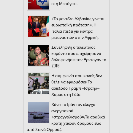
στη Μεσόγειο.
«Το μοντέλο Αλβανίας γίνεται
ευρωπαϊκή πρόταση». Η
Ιταλία πιέζει για κέντρα
μεταναστών στην Αφρική.
Συνελήφθη ο τελευταίος
κομάντο που επιχείρησε να
δολοφονήσει τον Ερντογάν το
2016.
Η συμφωνία που κανείς δεν
θέλει να εφαρμόσει: Το
αδιέξοδο Τραμπ–Ισραήλ–
Χαμάς στη Γάζα
Χάνει το Ιράν τον έλεγχο
ενεργειακού
«στραγγαλισμού»;Τα αραβικά
κράτη χτίζουν δρόμους έξω
από Στενά Ορμούζ.