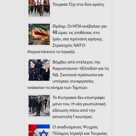
Τουρκία: Όχι στα δύο κράτη.
Θρίλερ. Οι ΗΠΑ ανέβαλαν για
48 ώρες τις επιθέσεις στο
Ιράν, νέα πρόταση ειρήνης.
Στρατηγός ΝΑΤΟ:
Απροστάτευτο το Ισραήλ.
Βόμβες από στέλεχος της
Καρυστιανού: «Ελπίδα» για τη
ΝΔ. Σκοτεινά πρόσωπα και
υπόγειες συνεργασίες
τσάκισαν το κίνημα των Τεμπών.
Το Κυπριακό δεν επιστρέφει
μόνο του. Η νέα γεωπολιτική
εξίσωση πίσω από την
αποστολή Γκουτέρες
Ο αναδυόμενος Ψυχρός
Πόλεμος Ισραήλ και Τουρκίας