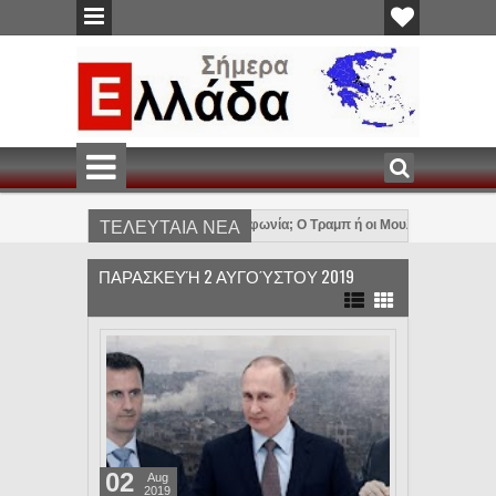
ΤΕΛΕΥΤΑΙΑ ΝΕΑ
Ιράν: Ποιος επείγεται για συμφωνία; Ο Τραμπ ή οι Μουλάδες;
8:05 PM
7:44 PM
ο Τραμπ–Ισραήλ–Χαμάς στη Γάζα
Η Τουρκία κάνει επιχειρησιακό bullyin
2:11 PM
ΠΑΡΑΣΚΕΥΉ 2 ΑΥΓΟΎΣΤΟΥ 2019
02
Aug
2019